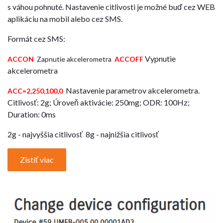
s váhou pohnuté. Nastavenie citlivosti je možné buď cez WEB
aplikáciu na mobil alebo cez SMS.
Formát cez SMS:
Vypnutie
ACCON
Zapnutie akcelerometra
ACCOFF
akcelerometra
Nastavenie parametrov akcelerometra.
ACC=2,250,100,0
Citlivosť: 2g; Úroveň aktivácie: 250mg; ODR: 100Hz;
Duration: 0ms
2g - najvyššia citlivosť 8g - najnižšia citlivosť
Zistiť viac