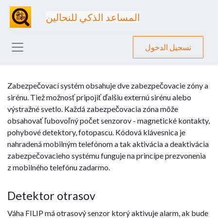
المساعد الذكي للنحالين
تسجيل الدخول
Zabezpečovací systém obsahuje dve zabezpečovacie zóny a
sirénu. Tiež možnosť pripojiť ďalšiu externú sirénu alebo
výstražné svetlo. Každá zabezpečovacia zóna môže
obsahovať ľubovoľný počet senzorov - magnetické kontakty,
pohybové detektory, fotopascu. Kódová klávesnica je
nahradená mobilným telefónom a tak aktivácia a deaktivácia
zabezpečovacieho systému funguje na princípe prezvonenia
z mobilného telefónu zadarmo.
Detektor otrasov
Váha FILIP má otrasový senzor ktorý aktivuje alarm, ak bude