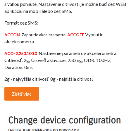
s váhou pohnuté. Nastavenie citlivosti je možné buď cez WEB
aplikáciu na mobil alebo cez SMS.
Formát cez SMS:
Vypnutie
ACCON
Zapnutie akcelerometra
ACCOFF
akcelerometra
Nastavenie parametrov akcelerometra.
ACC=2,250,100,0
Citlivosť: 2g; Úroveň aktivácie: 250mg; ODR: 100Hz;
Duration: 0ms
2g - najvyššia citlivosť 8g - najnižšia citlivosť
Zistiť viac