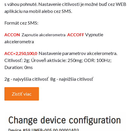
s váhou pohnuté. Nastavenie citlivosti je možné buď cez WEB
aplikáciu na mobil alebo cez SMS.
Formát cez SMS:
Vypnutie
ACCON
Zapnutie akcelerometra
ACCOFF
akcelerometra
Nastavenie parametrov akcelerometra.
ACC=2,250,100,0
Citlivosť: 2g; Úroveň aktivácie: 250mg; ODR: 100Hz;
Duration: 0ms
2g - najvyššia citlivosť 8g - najnižšia citlivosť
Zistiť viac