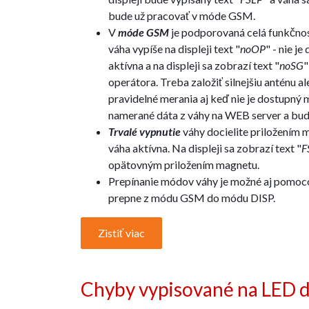
bude už pracovať v móde GSM.
V
móde GSM
je podporovaná celá funkčnos
váha vypíše na displeji text "
noOP
" - nie j
aktívna a na displeji sa zobrazí text "
noSG
"
operátora. Treba založiť silnejšiu anténu
pravidelné merania aj keď nie je dostupný
namerané dáta z váhy na WEB server a bude
Trvalé vypnutie
váhy docielite priložením 
váha aktívna. Na displeji sa zobrazí text "
F
opätovným priložením magnetu.
Prepínanie módov váhy je možné aj pomoc
prepne z módu GSM do módu DISP.
Zistiť viac
Chyby vypisované na LED d