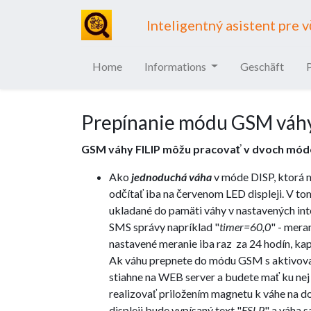
Inteligentný asistent pre 
Home
Informations
Geschäft
Prepínanie módu GSM váhy
GSM váhy FILIP môžu pracovať v dvoch módo
Ako
jednoduchá váha
v móde DISP, ktorá 
odčítať iba na červenom LED displeji. V t
ukladané do pamäti váhy v nastavených in
SMS správy napríklad "
timer=60,0
" - mera
nastavené meranie iba raz za 24 hodín, kap
Ak váhu prepnete do módu GSM s aktivovan
stiahne na WEB server a budete mať ku ne
realizovať priložením magnetu k váhe na do
displeji bude vypísaný text "
FSLP
" a váha 