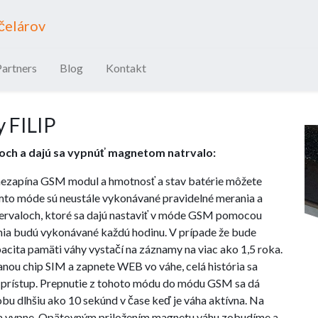
včelárov
Partners
Blog
Kontakt
 FILIP
ch a dajú sa vypnúť magnetom natrvalo:
nezapína GSM modul a hmotnosť a stav batérie môžete
omto móde sú neustále vykonávané pravidelné merania a
tervaloch, ktoré sa dajú nastaviť v móde GSM pomocou
nia budú vykonávané každú hodinu. V prípade že bude
acita pamäti váhy vystačí na záznamy na viac ako 1,5 roka.
ou chip SIM a zapnete WEB vo váhe, celá história sa
j prístup. Prepnutie z tohoto módu do módu GSM sa dá
bu dlhšiu ako 10 sekúnd v čase keď je váha aktívna. Na
sa vypne. Opätovným priložením magnetu váhu zobudíme a