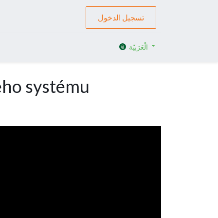
تسجيل الدخول
الْعَرَبيّة
eho systému