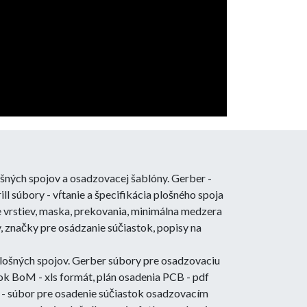
šných spojov a osadzovacej šablóny. Gerber -
ill súbory - vŕtanie a špecifikácia plošného spoja
e vrstiev, maska, prekovania, minimálna medzera
y, značky pre osádzanie súčiastok, popisy na
lošných spojov. Gerber súbory pre osadzovaciu
ok BoM - xls formát, plán osadenia PCB - pdf
e - súbor pre osadenie súčiastok osadzovacím