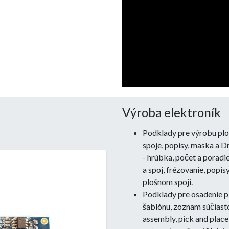
Výroba elektroník
Podklady pre výrobu plo
spoje, popisy, maska a Dr
- hrúbka, počet a poradi
a spoj, frézovanie, popis
plošnom spoji.
Podklady pre osadenie p
šablónu, zoznam súčiast
assembly, pick and plac