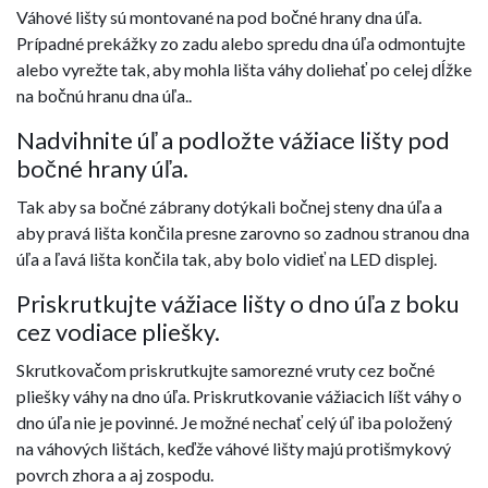
Váhové lišty sú montované na pod bočné hrany dna úľa.
Prípadné prekážky zo zadu alebo spredu dna úľa odmontujte
alebo vyrežte tak, aby mohla lišta váhy doliehať po celej dĺžke
na bočnú hranu dna úľa..
Nadvihnite úľ a podložte vážiace lišty pod
bočné hrany úľa.
Tak aby sa bočné zábrany dotýkali bočnej steny dna úľa a
aby pravá lišta končila presne zarovno so zadnou stranou dna
úľa a ľavá lišta končila tak, aby bolo vidieť na LED displej.
Priskrutkujte vážiace lišty o dno úľa z boku
cez vodiace pliešky.
Skrutkovačom priskrutkujte samorezné vruty cez bočné
pliešky váhy na dno úľa. Priskrutkovanie vážiacich líšt váhy o
dno úľa nie je povinné. Je možné nechať celý úľ iba položený
na váhových lištách, keďže váhové lišty majú protišmykový
povrch zhora a aj zospodu.