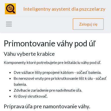
Inteligentny asystent dla pszczelarzy
Zaloguj się
Primontovanie váhy pod úľ
Váhu vyberte krabice
Komponenty ktoré potrebujete pre inštaláciu váhy pod úľ.
Dve vážiace lišty prepojené káblom - súčasť balenia.
8x nerezové vruty pre priskrutkovanie líšt k úlu - súčasť
balenia.
Zdvíhacie zariadenie pre nadvihnutie úľa.
Krížový skrutkovač.
Príprava úľa pre namontovanie váhy.