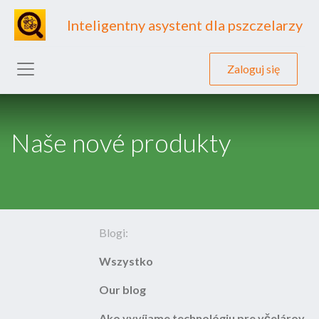
Inteligentny asystent dla pszczelarzy
Zaloguj się
Naše nové produkty
Blogi:
Wszystko
Our blog
Ako vyvíjame technológiu pre včelárov