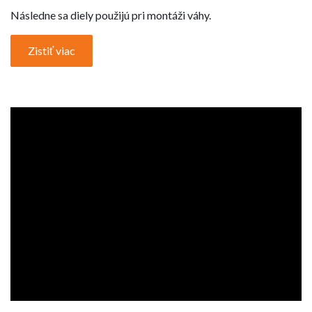
Následne sa diely použijú pri montáži váhy.
Zistiť viac