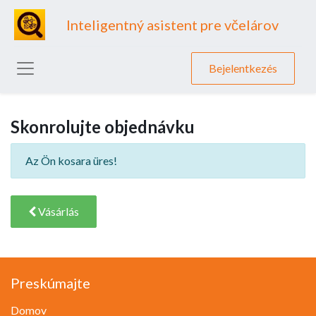
Inteligentný asistent pre včelárov
Bejelentkezés
Skonrolujte objednávku
Az Ön kosara üres!
Vásárlás
Preskúmajte
Domov